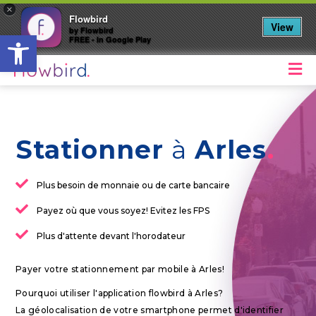
×
Flowbird
View
by Flowbird
Ouvrir la barre d’outils
FREE - In Google Play
M
Stationner
à
Arles
Plus besoin de monnaie ou de carte bancaire
Payez où que vous soyez! Evitez les FPS
Plus d'attente devant l'horodateur
Payer votre stationnement par mobile à Arles!
Pourquoi utiliser l'application flowbird à Arles?
La géolocalisation de votre smartphone permet d'identifier