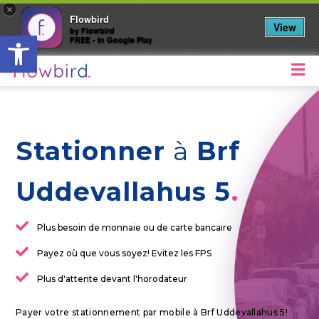
×
Flowbird
View
by Flowbird
Ouvrir la barre d’outils
FREE - In Google Play
M
Stationner
à
Brf
Uddevallahus 5
Plus besoin de monnaie ou de carte bancaire
Payez où que vous soyez! Evitez les FPS
Plus d'attente devant l'horodateur
Payer votre stationnement par mobile à Brf Uddevallahus 5!