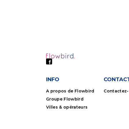
Magreglio
Bovisio Masciago
Livigno
Giussago
Saronno
INFO
CONTAC
A propos de Flowbird
Contactez
Mogliano Veneto
Groupe Flowbird
Villes & opérateurs
Porto Ceresio