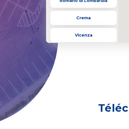
Romano di Lombardia
Crema
Vicenza
Grosotto
Piacenza
San Donato Milanese
Eupilio
Téléc
Test Italy