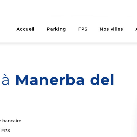
Accueil
Parking
FPS
Nos villes
r
à
Manerba del
e bancaire
s FPS