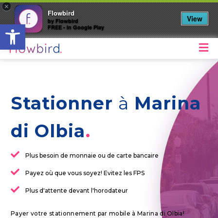
×
Flowbird
View
by Flowbird
Ouvrir la barre d’outils
FREE - In Google Play
M
Stationner
à
Marina
di Olbia
Plus besoin de monnaie ou de carte bancaire
Payez où que vous soyez! Evitez les FPS
Plus d'attente devant l'horodateur
Payer votre stationnement par mobile à Marina di Olbia!