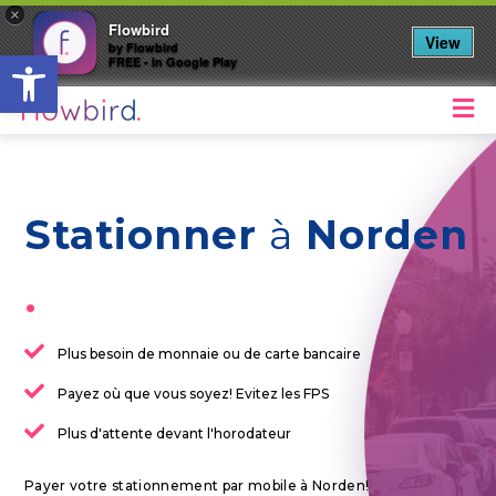
×
Flowbird
View
by Flowbird
Ouvrir la barre d’outils
FREE - In Google Play
M
Stationner
à
Norden
Plus besoin de monnaie ou de carte bancaire
Payez où que vous soyez! Evitez les FPS
Plus d'attente devant l'horodateur
Payer votre stationnement par mobile à Norden!