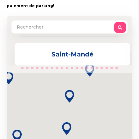
paiement de parking!
Saint-Mandé
2