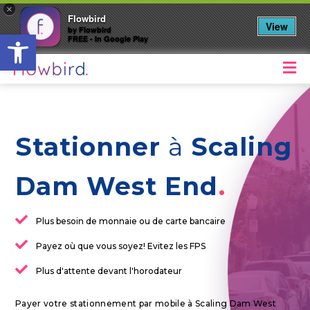
×
Flowbird
View
by Flowbird
Ouvrir la barre d’outils
FREE - In Google Play
M
Stationner
à
Scaling
Dam West End
Plus besoin de monnaie ou de carte bancaire
Payez où que vous soyez! Evitez les FPS
Plus d'attente devant l'horodateur
Payer votre stationnement par mobile à Scaling Dam West