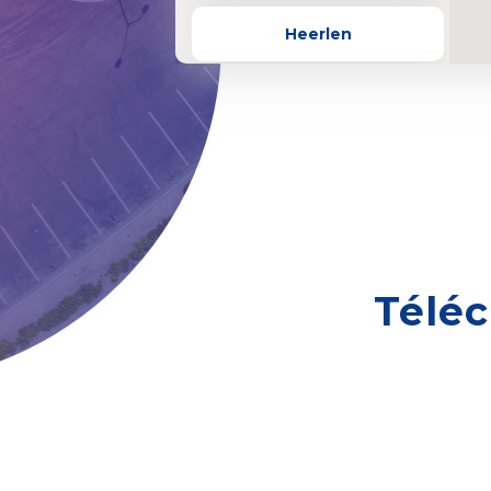
Heerlen
Valkenburg
Zuelpich
Hellenthal
Bergheim
Téléc
Emmen
Sittard-Geleen