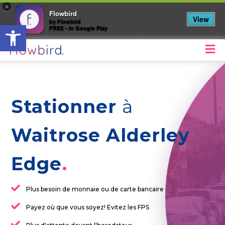
×
Flowbird
View
by Flowbird
Ouvrir la barre d’outils
FREE - In Google Play
M
Stationner
à
Waitrose Alderley
Edge
Plus besoin de monnaie ou de carte bancaire
Payez où que vous soyez! Evitez les FPS